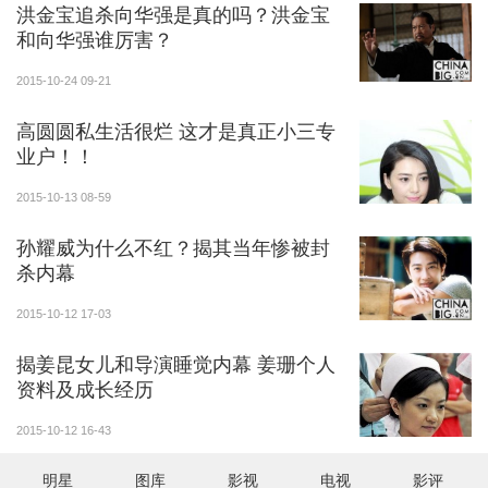
洪金宝追杀向华强是真的吗？洪金宝
和向华强谁厉害？
2015-10-24 09-21
高圆圆私生活很烂 这才是真正小三专
业户！！
2015-10-13 08-59
孙耀威为什么不红？揭其当年惨被封
杀内幕
2015-10-12 17-03
揭姜昆女儿和导演睡觉内幕 姜珊个人
资料及成长经历
2015-10-12 16-43
明星
图库
影视
电视
影评