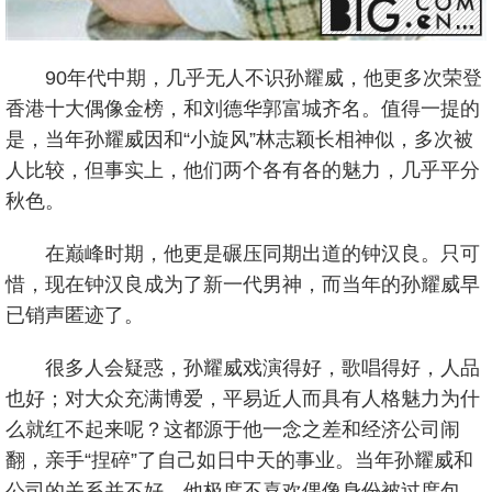
90年代中期，几乎无人不识孙耀威，他更多次荣登
香港十大偶像金榜，和刘德华郭富城齐名。值得一提的
是，当年孙耀威因和“小旋风”林志颖长相神似，多次被
人比较，但事实上，他们两个各有各的魅力，几乎平分
秋色。
在巅峰时期，他更是碾压同期出道的钟汉良。只可
惜，现在钟汉良成为了新一代男神，而当年的孙耀威早
已销声匿迹了。
很多人会疑惑，孙耀威戏演得好，歌唱得好，人品
也好；对大众充满博爱，平易近人而具有人格魅力为什
么就红不起来呢？这都源于他一念之差和经济公司闹
翻，亲手“捏碎”了自己如日中天的事业。当年孙耀威和
公司的关系并不好，他极度不喜欢偶像身份被过度包