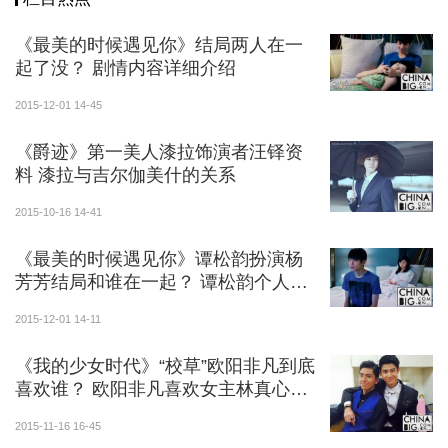
《最美的时候遇见你》结局两人在一
起了没？ 剧情内容详细介绍
2015-12-01 14-45
《爵迹》第一美人漆拉饰演者汪铎资
料 漆拉与吉尔伽美什的关系
2015-10-16 14-41
《最美的时候遇见你》谭松韵扮演杨
芳芳结局和谁在一起？ 谭松韵个人资
料介绍
2015-12-01 14-11
《我的少女时代》“校草”欧阳非凡到底
喜欢谁？ 欧阳非凡喜欢女主林真心还
是男主徐太宇？
2015-11-16 16-45