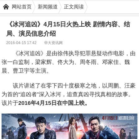
网站首页
新闻频道
正文阅读
《冰河追凶》4月15日火热上映 剧情内容、结
局、演员信息介绍
2016-04-15 17:42
华大资讯网
《冰河追凶》是由徐伟执导犯罪悬疑动作电影，由
张一白监制，梁家辉、佟大为、周冬雨、邓家佳、魏
晨、曹卫宇等主演。
该片讲述了在零下四十度极寒之地，以周鹏、汪豪
为首的“追凶者”深入冰河，追查真凶寻找真相的故事。
该片于
2016年4月15日在中国上映。