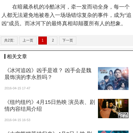
在暗藏杀机的冷酷冰河，牵一发而动全身，每一个
人都无法避免地被卷入一场场错综复杂的事件，成为“追
凶”成员。而冰河下的最终真相却颠覆所有人的想象。
共2页:
上一页
1
2
下一页
相关文章
《冰河追凶》凶手是谁？ 凶手会是魏
晨饰演的李永胜吗？
2016-04-15 17-47
《纽约纽约》4月15日热映 演员表、剧
情内容结局介绍
2016-04-15 16-53