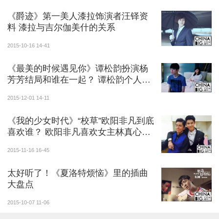
《爵迹》第一美人漆拉饰演者汪铎资
料 漆拉与吉尔伽美什的关系
2015-10-16 14-41
《最美的时候遇见你》谭松韵扮演杨
芳芳结局和谁在一起？ 谭松韵个人资
料介绍
2015-12-01 14-11
《我的少女时代》“校草”欧阳非凡到底
喜欢谁？ 欧阳非凡喜欢女主林真心还
是男主徐太宇？
2015-11-16 16-45
太好听了！《夏洛特烦恼》里的插曲
大盘点
2015-10-07 11-06