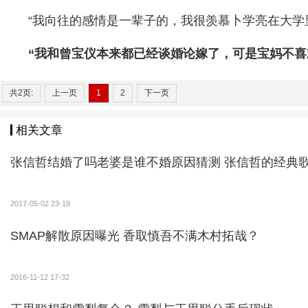
“我向往的感情是一辈子的，我很羡慕卜学亮在大学
“我和曾宝仪本来都已经谈婚论嫁了，可是宝妈不喜
共2页:
上一页
1
2
下一页
相关文章
张信哲结婚了吗老婆是谁不婚原因猜测 张信哲的经典
2017-05-02 23-18
SMAP解散原因曝光 香取慎吾不满木村拓哉？
2016-11-12 17-32