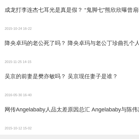
成龙打李连杰七耳光是真是假？ “鬼脚七”熊欣欣曝曾
2015-10-24 16-22
降央卓玛的老公死了吗？ 降央卓玛与老公丁珍
2015-11-25 14-15
吴京的前妻是樊亦敏吗？ 吴京现任妻子是谁？
2016-05-30 16-40
网传Angelababy人品太差原因总汇 Angel
2015-10-12 15-02