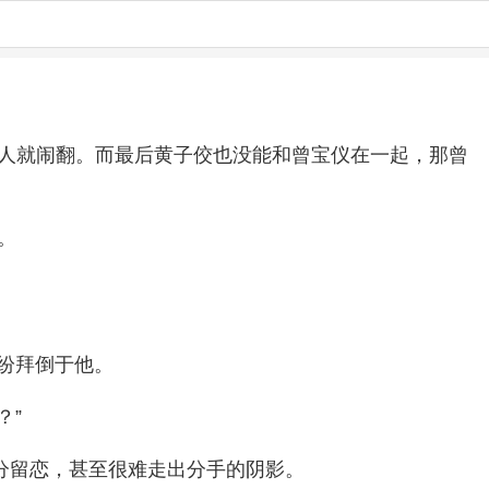
三人就闹翻。而最后黄子佼也没能和曾宝仪在一起，那曾
。
纷纷拜倒于他。
？”
分留恋，甚至很难走出分手的阴影。