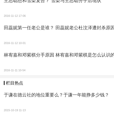
王思聪想和雪梨复合？ 雪梨与王思聪分手后现状
2016-11-12 17-06
田蕊妮第一任老公是谁？ 田蕊妮老公杜汶泽遭封杀原
2016-11-12 10-01
林宥嘉和邓紫棋分手原因 林宥嘉和邓紫棋是怎么认
2016-11-11 10-54
栏目热点
于谦在德云社的地位重要么？于谦一年能挣多少钱？
2015-10-19 11-13