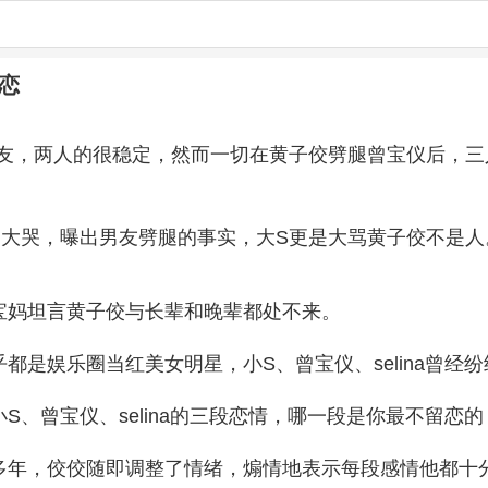
恋
男友，两人的很稳定，然而一切在黄子佼劈腿曾宝仪后，
中大哭，曝出男友劈腿的事实，大S更是大骂黄子佼不是人
宝妈坦言黄子佼与长辈和晚辈都处不来。
是娱乐圈当红美女明星，小S、曾宝仪、selina曾经
S、曾宝仪、selina的三段恋情，哪一段是你最不留恋的
多年，佼佼随即调整了情绪，煽情地表示每段感情他都十