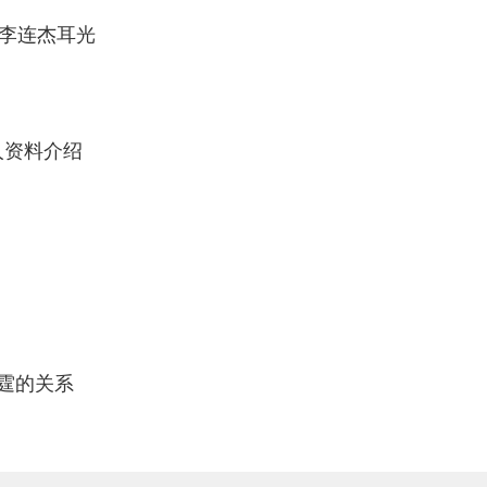
扇李连杰耳光
曲扎个人资料介绍
ababy与陈伟霆的关系