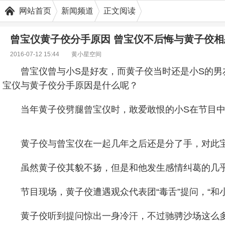
网站首页
新闻频道
正文阅读
曾宝仪黄子佼分手原因 曾宝仪不后悔与黄子佼相
2016-07-12 15:44
黄小星空间
曾宝仪曾与小S是好友，而黄子佼当时还是小S的
宝仪与黄子佼分手原因是什么呢？
当年黄子佼劈腿曾宝仪时，敢爱敢恨的小S在节目
黄子佼与曾宝仪在一起几年之后还是分了手，对此
虽然黄子佼其貌不扬，但是和他发生感情纠葛的几乎都
节目现场，黄子佼遭遇观众代表团“毒舌”提问，“和小
黄子佼听到提问惊出一身冷汗，不过驰骋沙场这么